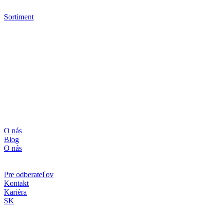
Sortiment
Džemy
Extra džemy
V.G.J. džemy
Džemy DIA
Ovocné nátierky
Lekváre
O nás
Blog
O nás
Projekty realizované z fondov EU
Pre odberateľov
Pre odberateľov
Kontakt
Kariéra
SK