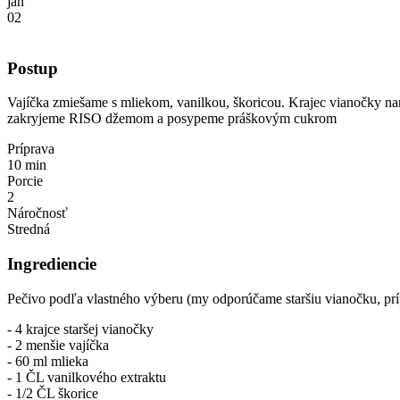
jan
02
Postup
Vajíčka zmiešame s mliekom, vanilkou, škoricou. Krajec vianočky nam
zakryjeme RISO džemom a posypeme práškovým cukrom
Príprava
10 min
Porcie
2
Náročnosť
Stredná
Ingrediencie
Pečivo podľa vlastného výberu (my odporúčame staršiu vianočku, prí
- 4 krajce staršej vianočky
- 2 menšie vajíčka
- 60 ml mlieka
- 1 ČL vanilkového extraktu
- 1/2 ČL škorice