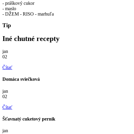
- práškový cukor
- maslo
- DŽEM - RISO - marhuľa
Tip
Iné chutné recepty
jan
02
Čítať
Domáca sviečková
jan
02
Čítať
Šťavnatý cuketový perník
jan