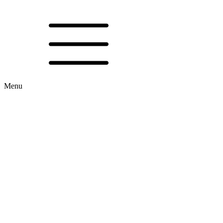
EN
Menu
SK
EN