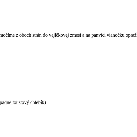
očíme z oboch strán do vajíčkovej zmesi a na panvici vianočku opražím
padne toustový chlebík)